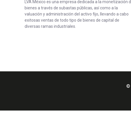
LVA México es una empresa dedicada a la monetización 
bienes a través de subastas públicas, así como a la
valuación y administración del activo fijo, llevando a cabo
exitosas ventas de todo tipo de bienes de capital de
diversas ramas industriales.
© 