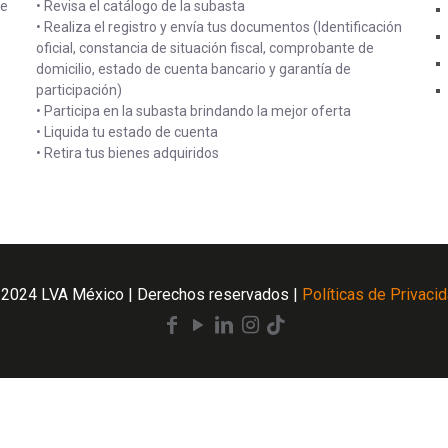
de
• Revisa el catálogo de la subasta
• Realiza el registro y envía tus documentos (Identificación
oficial, constancia de situación fiscal, comprobante de
domicilio, estado de cuenta bancario y garantía de
participación)
• Participa en la subasta brindando la mejor oferta
• Liquida tu estado de cuenta
• Retira tus bienes adquiridos
2024 LVA México | Derechos reservados |
Políticas de Privaci