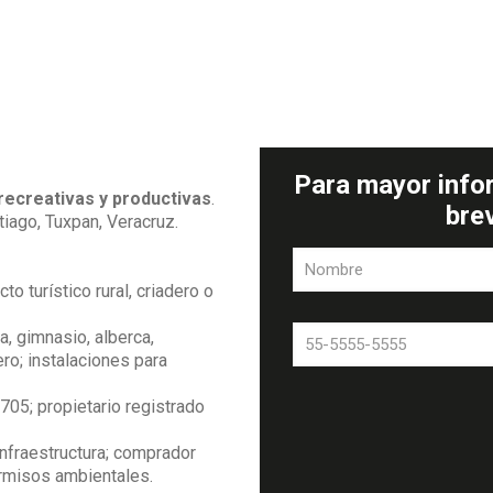
Para mayor info
recreativas y productivas
.
bre
iago, Tuxpan, Veracruz.
o turístico rural, criadero o
a, gimnasio, alberca,
ero; instalaciones para
705; propietario registrado
infraestructura; comprador
ermisos ambientales.